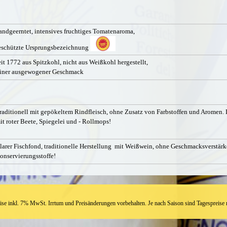
ndgeerntet, intensives fruchtiges Tomatenaroma,
eschützte Ursprungsbezeichnung
it 1772 aus Spitzkohl, nicht aus Weißkohl hergestellt,
einer ausgewogener Geschmack
raditionell mit gepökeltem Rindfleisch, ohne Zusatz von Farbstoffen und Aromen.
it roter Beete, Spiegelei und - Rollmops!
larer Fischfond, traditionelle Herstellung mit Weißwein, ohne Geschmacksverstärk
onservierungsstoffe!
eise inkl. 7% MwSt.
Irrtum und Preisänderungen vorbehalten.
Je nach Saison sind Tagespreise 