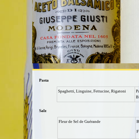
Pasta
Spaghetti, Linguine, Fettucine, Rigatoni
P
B
Salz
Fleur de Sel de Guérande
B
F