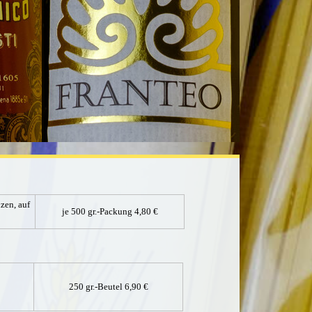
izen,
auf
je 500 gr.-Packung 4,80 €
250 gr.-Beutel 6,90 €